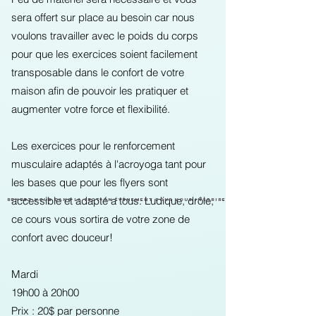
sera offert sur place au besoin car nous
voulons travailler avec le poids du corps
pour que les exercices soient facilement
transposable dans le confort de votre
maison afin de pouvoir les pratiquer et
augmenter votre force et flexibilité.
Les exercices pour le renforcement
musculaire adaptés à l'acroyoga tant pour
les bases que pour les flyers sont
accessible et adapté a tous. Ludique, drôle,
Rendez-vous dans la section événement pour vous inscrire.
ce cours vous sortira de votre zone de
confort avec douceur!
​Mardi
19h00 à 20h00
Prix : 20$ par personne