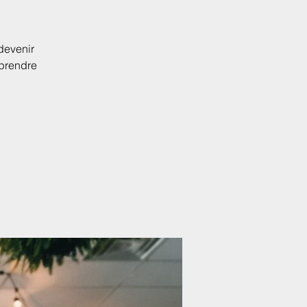
devenir
eprendre