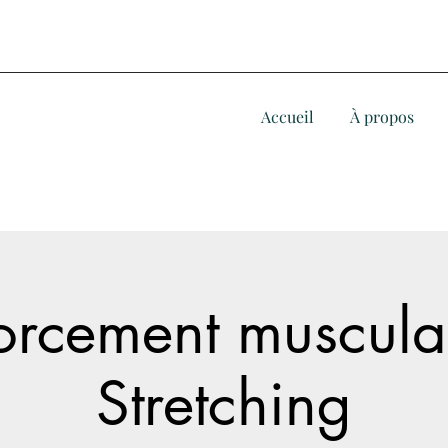
Accueil
À propos
orcement musculai
Stretching