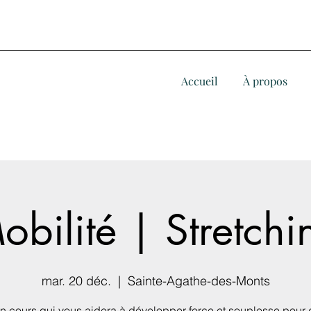
Accueil
À propos
obilité | Stretchi
mar. 20 déc.
  |  
Sainte-Agathe-des-Monts
un cours qui vous aidera à développer force et souplesse pour 