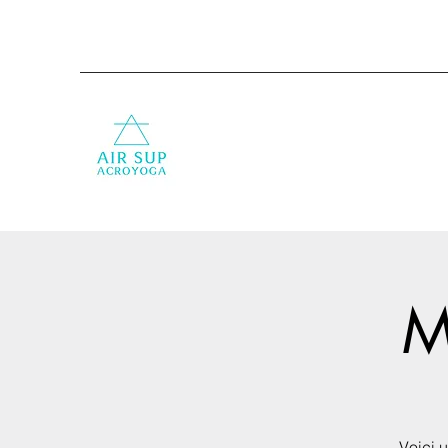
M
Voici 