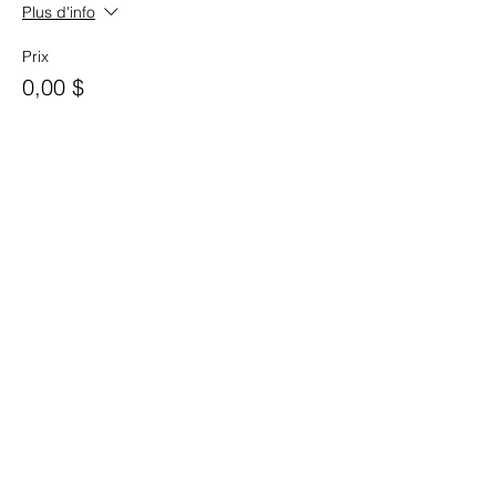
Plus d'info
Prix
0,00 $
Vente expirée
Type de billet
Passe VIP
Plus d'info
Prix
0,00 $
Vente expirée
Type de billet