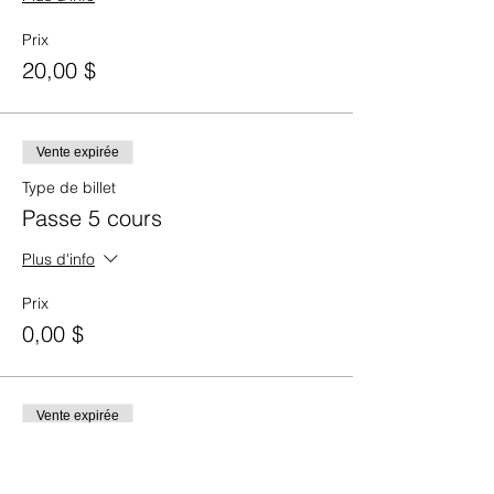
Ce cours est offert à tous et sera adapté
aux besoins et aux restrictions de chacun.
Prix
20,00 $
Vente expirée
Type de billet
Passe 5 cours
Plus d'info
Prix
0,00 $
Vente expirée
Type de billet
Carte 10 cours mobilité