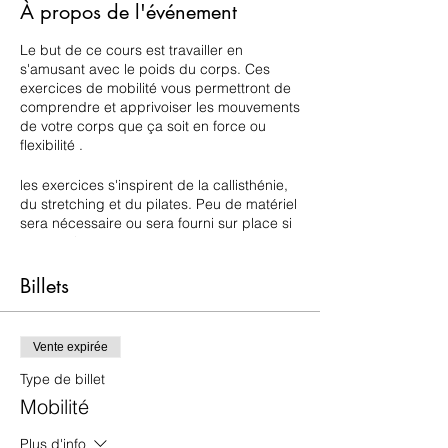
À propos de l'événement
Le but de ce cours est travailler en
s'amusant avec le poids du corps. Ces
exercices de mobilité vous permettront de
comprendre et apprivoiser les mouvements
de votre corps que ça soit en force ou
flexibilité .
les exercices s'inspirent de la callisthénie,
du stretching et du pilates. Peu de matériel
sera nécessaire ou sera fourni sur place si
nécessaire.
Nous intégrons aussi beaucoup
Billets
d'exercices ludiques à deux, trois et en
groupe.
Vente expirée
Ce cours est amusant car ont y retrouve
souvent des challenges qui sont souvent
Type de billet
très comiques mais qui nous poussent à se
Mobilité
surpasser.
Plus d'info