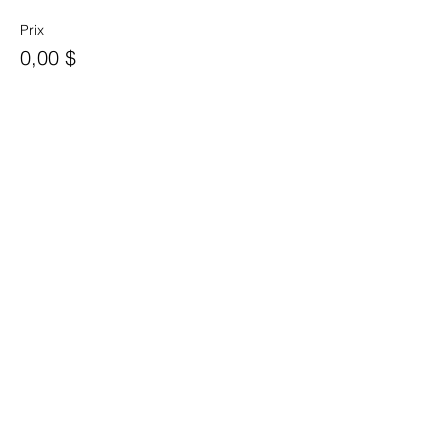
Prix
0,00 $
Vente expirée
Type de billet
Passe 5 cours
Plus d'info
Prix
0,00 $
Vente expirée
Type de billet
Carte 10 cours mobilité