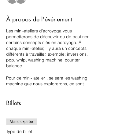
À propos de l'événement
Les mini-ateliers d'acroyoga vous
permetterons de découvrir ou de paufiner
certains consepts clés en acroyoga. À
chaque mini-atelier, il y aura un concepts
différents à travailler, exemple: inversions,
pop, whip, washing machine, counter
balance....
Pour ce mini- atelier , se sera les washing
machine que nous explorerons, ce sont
des enchaînements de transitions qu'on
peut faire et refaire à l'infini.
Billets
Que vous soyez débutants ou
intermédiaires venez apprendre avec
nous.
Vente expirée
S
ur place, le groupe sera divisé en 2
groupes selon l'expérience des
Type de billet
participants , afin d'adapter les