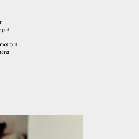
Un
prit.
rmet tant
sens.