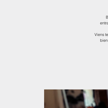
B
entr
Viens te
bien