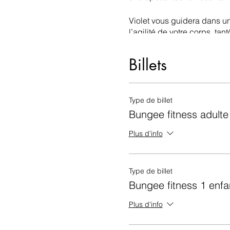
Violet vous guidera dans un
l’agilité de votre corps, ta
Là où l’exercice physique 
Billets
Enfants (5-11 ans)
Au bungee: avion et balanç
Hors bungee: bouger et jou
Type de billet
Bungee fitness adulte
Ado et adulte (12 ans et plu
Au bungee: exercices muscu
Plus d'info
Hors bungee: exercices musc
Matériel fourni:
Type de billet
• Harnais et bungee
Bungee fitness 1 enfa
• Accessoires pour muscul
Plus d'info
Matériel à apporter:
• Bouteille d'eau, serviette e