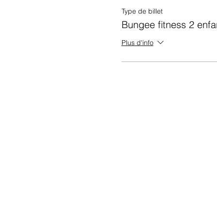
• Votre matériel d'exercice 
Type de billet
Bungee fitness 2 enfa
Violet offre une approche a
Plus d'info