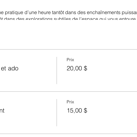
e pratique d’une heure tantôt dans des enchaînements puissants
ntôt dans des explorations subtiles de l’espace qui vous entoure 
rencontre la pleine conscience.
oire 360
er!
Prix
 et ado
20,00 $
s)
laires, cardio et danse
ulaires au sol, étirements et exercices faciaux
Prix
nt
15,00 $
ation
t souliers d'intérieur