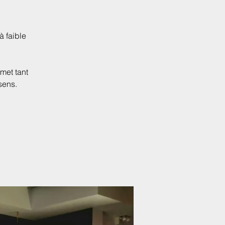
 faible
rmet tant
sens.