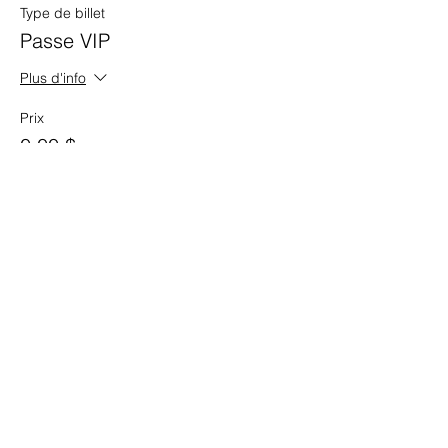
Type de billet
Passe VIP
Plus d'info
Prix
0,00 $
Vente expirée
Type de billet
Passe 5 cours.
Plus d'info
Prix
0,00 $