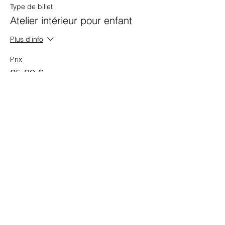
Type de billet
Atelier intérieur pour enfant
Plus d'info
Prix
25,00 $
Vente expirée
Type de billet
Passe 5 cours.
Plus d'info
Prix
0,00 $