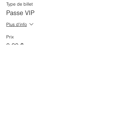
Type de billet
Passe VIP
Plus d'info
Prix
0,00 $
Vente expirée
Type de billet
Atelier intérieur pour adulte
Plus d'info
Prix
50,00 $