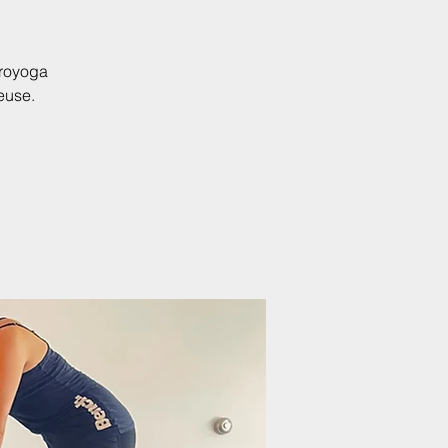
croyoga
euse.